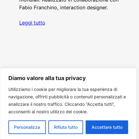
Fabio Franchino, interaction designer.
Leggi tutto
Gli Additivi A.p.s.
Diamo valore alla tua privacy
Gli Additivi A.p.s. –
Esaltiamo la Curiosità
Utilizziamo i cookie per migliorare la tua esperienza di
via G. de Jacobis, 3, 73100, Lecce (Le)
navigazione, offrirti pubblicità o contenuti personalizzati e
analizzare il nostro traffico. Cliccando “Accetta tutti”,
C.F.: 93124400750 – RUNTS n. 497/LE
acconsenti al nostro utilizzo dei cookie.
Scopri come sostenerci!
Privacy & Cookies policies
Personalizza
Rifiuta tutto
Accettare tutto